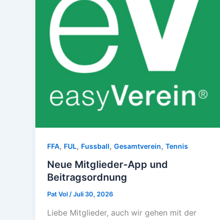
,
,
,
,
FFA
FUL
Fussball
Gesamtverein
Tennis
Neue Mitglieder-App und
Beitragsordnung
Pat Vol
/
Juli 30, 2026
Liebe Mitglieder, auch wir gehen mit der