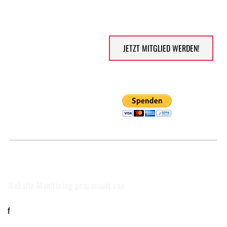
MITGLIED WERDEN
JETZT MITGLIED WERDEN!
SPENDEN VIA PAYPAL 
SITEMAP - 
DATENSCHUTZERKLÄRUNG
 - 
IMPRESSUM
Website-Monitoring gesponsort von  
f 